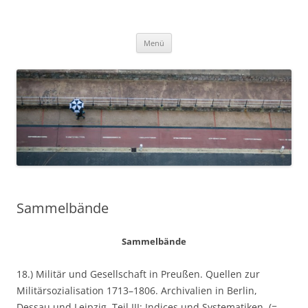
Zum
Inhalt
Ralf Pröve
springen
Menü
Sammelbände
Sammelbände
18.) Militär und Gesellschaft in Preußen. Quellen zur
Militärsozialisation 1713–1806. Archivalien in Berlin,
Dessau und Leipzig. Teil III: Indices und Systematiken, (=