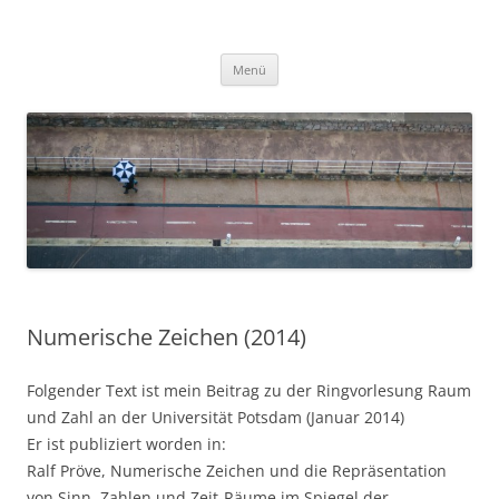
Zum
Inhalt
Ralf Pröve
springen
Menü
Numerische Zeichen (2014)
Folgender Text ist mein Beitrag zu der Ringvorlesung Raum
und Zahl an der Universität Potsdam (Januar 2014)
Er ist publiziert worden in:
Ralf Pröve, Numerische Zeichen und die Repräsentation
von Sinn. Zahlen und Zeit-Räume im Spiegel der