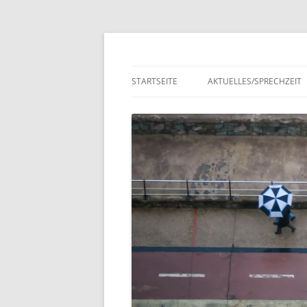
Zum
Inhalt
springen
Ralf Pröve
STARTSEITE
AKTUELLES/SPRECHZEIT